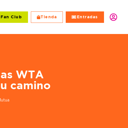
Fan Club
Tienda
Entradas
lub
Tienda
Entradas
llas WTA
su camino
Mutua