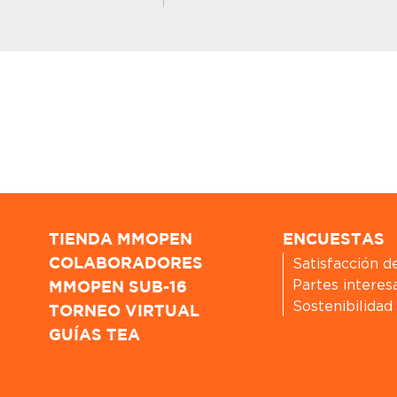
TIENDA MMOPEN
ENCUESTAS
Satisfacción d
COLABORADORES
Partes interes
MMOPEN SUB-16
Sostenibilidad
TORNEO VIRTUAL
GUÍAS TEA