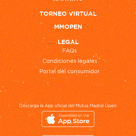
TORNEO VIRTUAL
MMOPEN
LEGAL
FAQs
Condiciones legales
Portal del consumidor
Descarga la App oficial del Mutua Madrid Open: